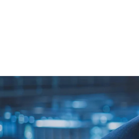
삼
Our Vision
​신